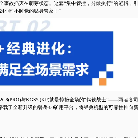
全事故掐灭在萌芽状态。这套“集中管控，分散执行”的逻辑，
24小时不睡觉的贴身管家！”
(PRO)与KGS5 (KP)就是惊艳全场的“钢铁战士”——两者各
载了全新升级的磐岳3.0矿用平台，将经典机型的可靠性推向