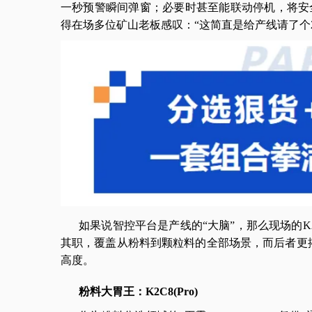
一秒预警瞬间弹窗；必要时甚至能联动停机，将安
得在场多位矿山老板感叹：“这简直是给产线请了个
如果说智控平台是产线的“大脑”，那么现场的K2C8
其职，覆盖从粉料到颗粒料的全部场景，而后者更搭
高度。
粉料大胃王：K2C8(Pro)