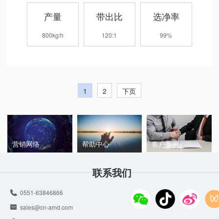
产量
带出比
选净率
800kg/h
120:1
99%
1
2
下页
营销网络
帮助中心
客户案例
联系我们
0551-63846866
sales@cn-amd.com