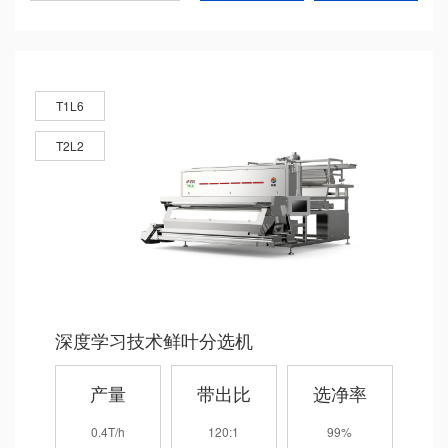
T1L6
T2L2
深度学习技术鲜叶分选机
产量
带出比
选净率
0.4T/h
120:1
99%