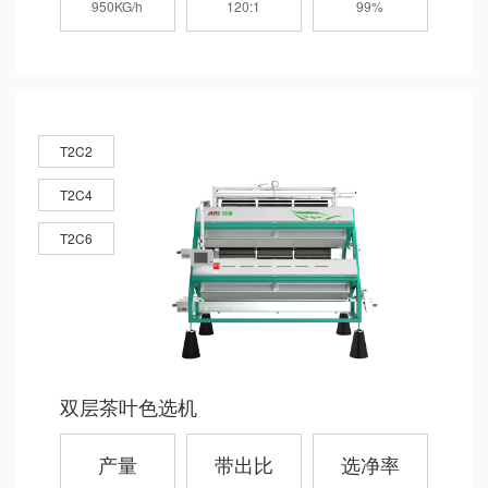
950KG/h
120:1
99%
T2C2
T2C4
T2C6
双层茶叶色选机
产量
带出比
选净率