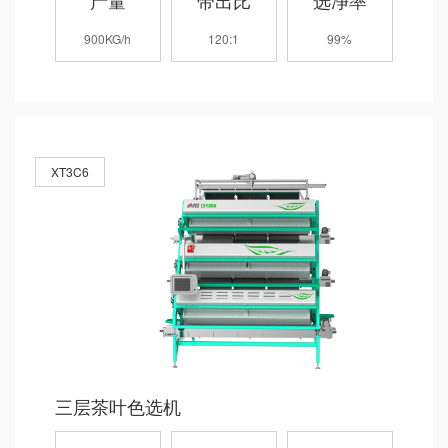
产量
带出比
选净率
900KG/h
120:1
99%
XT3C6
三层茶叶色选机