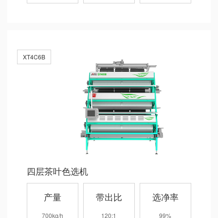
XT4C6B
四层茶叶色选机
产量
带出比
选净率
700kg/h
120:1
99%