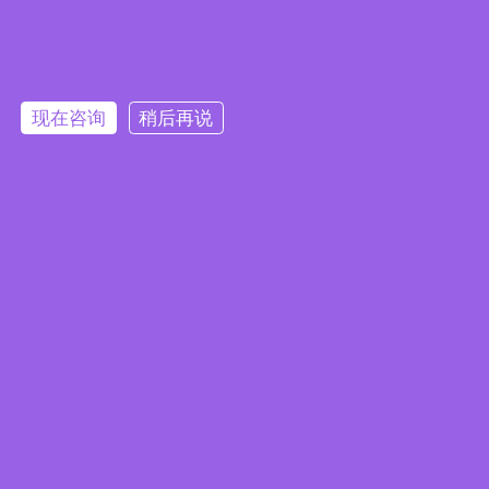
上一篇：科技大阅兵 献礼庆华诞
下一篇：洽洽食品走进中科光电考察调研
现在咨询
稍后再说
行业关注
产品中心
联系我们
0551-63846866
sales@cn-amd.com
中国合肥高新技术产业开发区柏堰科技园玉
兰大道43号
版权所有：安徽中科光电色选机械有限公司
皖公安备案号
34012302000182
皖ICP备10004081号-1
技术支持
：
朝华科技
隐私权政策
使用条款
问题反馈