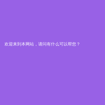
此次顶尖院士、专家们的先后莅临，是一次难得的“智慧
碰撞”，他们的真知灼见为我司的技术路线优化等提供了极
具价值的指导。中科光电将继续坚持创新驱动，深化与全球
顶尖科研力量的合作，致力于成为全球领先的光电分选解决
欢迎来到本网站，请问有什么可以帮您？
方案提供商，为中国智造赛道的创新发展贡献更多“中科力
量”！